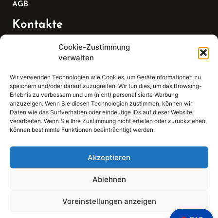
AGB
Kontakte
Cookie-Zustimmung
Telefon:
verwalten
07147 270 3349
Wir verwenden Technologien wie Cookies, um Geräteinformationen zu
speichern und/oder darauf zuzugreifen. Wir tun dies, um das Browsing-
Email:
Erlebnis zu verbessern und um (nicht) personalisierte Werbung
anzuzeigen. Wenn Sie diesen Technologien zustimmen, können wir
Daten wie das Surfverhalten oder eindeutige IDs auf dieser Website
sekretariat(at)gleis4-seminarzentrum.com
verarbeiten. Wenn Sie Ihre Zustimmung nicht erteilen oder zurückziehen,
können bestimmte Funktionen beeinträchtigt werden.
Adresse:
Bahnhofstraße 21, 74343 Sachsenheim
Akzeptieren
Ablehnen
Voreinstellungen anzeigen