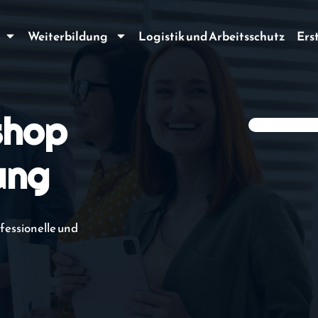
Weiterbildung
Logistik und Arbeitsschutz
Ers
shop
ung
fessionelle und