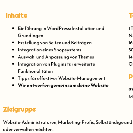
Inhalte
T
Einführung in WordPress: Installation und
1 
Grundlagen
Nä
Erstellung von Seiten und Beiträgen
16
Integration eines Shopsystems
30
Auswahl und Anpassung von Themes
14
Integration von Plugins für erweiterte
On
Funktionalitäten
P
Tipps für effektives Website-Management
Wir entwerfen gemeinsam deine Website
97
Me
Zielgruppe
Website-Administratoren, Marketing-Profis, Selbständige und al
oder verwalten möchten.