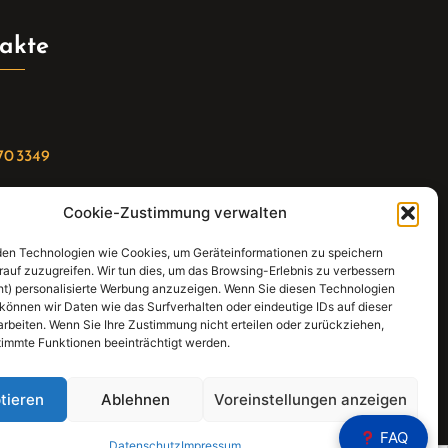
akte
70 3349
Cookie-Zustimmung verwalten
riat(at)gleis4-seminarzentrum.com
en Technologien wie Cookies, um Geräteinformationen zu speichern
:
rauf zuzugreifen. Wir tun dies, um das Browsing-Erlebnis zu verbessern
ht) personalisierte Werbung anzuzeigen. Wenn Sie diesen Technologien
straße 21, 74343 Sachsenheim
können wir Daten wie das Surfverhalten oder eindeutige IDs auf dieser
arbeiten. Wenn Sie Ihre Zustimmung nicht erteilen oder zurückziehen,
immte Funktionen beeinträchtigt werden.
tieren
Ablehnen
Voreinstellungen anzeigen
FAQ
Sear
Datenschutz
Impressum