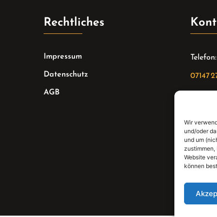
Rechtliches
Kont
Impressum
Telefon:
Datenschutz
07147 2
AGB
Email:
sekreta
Wir verwend
Adresse
und/oder da
und um (nic
Bahnhof
zustimmen, 
Website ver
können best
Akzep