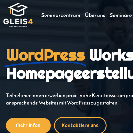
Seminarzentrum
Über uns
Seminare
WordPress
Work
Homepageerstell
Teilnehmer:innen erwerben praxisnahe Kenntnisse, um pro
ansprechende Websites mit WordPress zu gestalten.
Mehr Infos
Kontaktiere uns