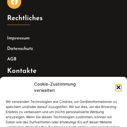
Rechtliches
Impressum
Datenschutz
AGB
Kontakte
Cookie-Zustimmung
Telefon:
verwalten
07147 270 3349
Wir verwenden Technologien wie Cookies, um Geräteinformationen zu
speichern und/oder darauf zuzugreifen. Wir tun dies, um das Browsing-
Email:
Erlebnis zu verbessern und um (nicht) personalisierte Werbung
anzuzeigen. Wenn Sie diesen Technologien zustimmen, können wir
Daten wie das Surfverhalten oder eindeutige IDs auf dieser Website
sekretariat(at)gleis4-seminarzentrum.com