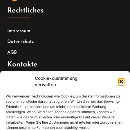
Rechtliches
Impressum
Datenschutz
AGB
Kontakte
Cookie-Zustimmung
Telefon:
verwalten
07147 270 3349
Wir verwenden Technologien wie Cookies, um Geräteinformationen zu
speichern und/oder darauf zuzugreifen. Wir tun dies, um das Browsing-
Email:
Erlebnis zu verbessern und um (nicht) personalisierte Werbung
anzuzeigen. Wenn Sie diesen Technologien zustimmen, können wir
Daten wie das Surfverhalten oder eindeutige IDs auf dieser Website
sekretariat(at)gleis4-seminarzentrum.com
verarbeiten. Wenn Sie Ihre Zustimmung nicht erteilen oder zurückziehen,
können bestimmte Funktionen beeinträchtigt werden.
Adresse: