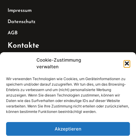
Impressum
Datenschutz
AGB
Kontakte
Cookie-Zustimmung
Telefon:
verwalten
07147 270 3349
Wir verwenden Technologien wie Cookies, um Geräteinformationen zu
speichern und/oder darauf zuzugreifen. Wir tun dies, um das Browsing-
Email:
Erlebnis zu verbessern und um (nicht) personalisierte Werbung
anzuzeigen. Wenn Sie diesen Technologien zustimmen, können wir
Daten wie das Surfverhalten oder eindeutige IDs auf dieser Website
sekretariat(at)gleis4-seminarzentrum.com
verarbeiten. Wenn Sie Ihre Zustimmung nicht erteilen oder zurückziehen,
können bestimmte Funktionen beeinträchtigt werden.
Adresse:
Bahnhofstraße 21, 74343 Sachsenheim
Akzeptieren