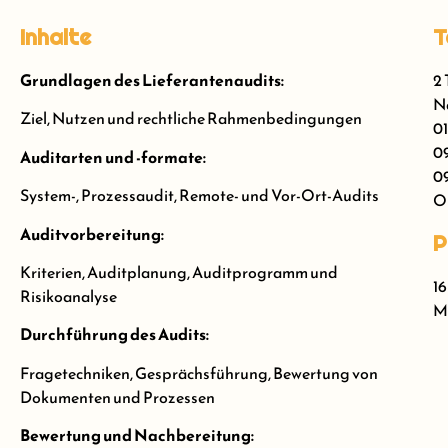
Inhalte
T
Grundlagen des Lieferantenaudits:
2 
Nä
Ziel, Nutzen und rechtliche Rahmenbedingungen
01
09
Auditarten und -formate:
09
System-, Prozessaudit, Remote- und Vor-Ort-Audits
On
Auditvorbereitung:
P
Kriterien, Auditplanung, Auditprogramm und
16
Risikoanalyse
Me
Durchführung des Audits:
Fragetechniken, Gesprächsführung, Bewertung von
Dokumenten und Prozessen
Bewertung und Nachbereitung: