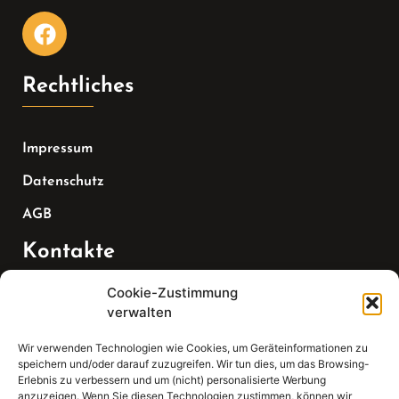
Rechtliches
Impressum
Datenschutz
AGB
Kontakte
Cookie-Zustimmung
Telefon:
verwalten
07147 270 3349
Wir verwenden Technologien wie Cookies, um Geräteinformationen zu
speichern und/oder darauf zuzugreifen. Wir tun dies, um das Browsing-
Email:
Erlebnis zu verbessern und um (nicht) personalisierte Werbung
anzuzeigen. Wenn Sie diesen Technologien zustimmen, können wir