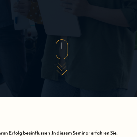
ren Erfolg beeinflussen .In diesem Seminar erfahren Sie,