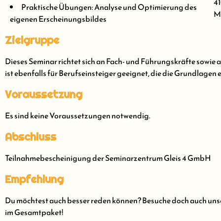
41
Praktische Übungen: Analyse und Optimierung des
Me
eigenen Erscheinungsbildes
Zielgruppe
Dieses Seminar richtet sich an Fach- und Führungskräfte sowie al
ist ebenfalls für Berufseinsteiger geeignet, die die Grundlagen 
Voraussetzung
Es sind keine Voraussetzungen notwendig.
Abschluss
Teilnahmebescheinigung der Seminarzentrum Gleis 4 GmbH
Empfehlung
Du möchtest auch besser reden können? Besuche doch auch uns
im Gesamtpaket!