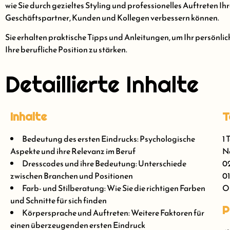
wie Sie durch gezieltes Styling und professionelles Auftreten I
Geschäftspartner, Kunden und Kollegen verbessern können.
Sie erhalten praktische Tipps und Anleitungen, um Ihr persönli
Ihre berufliche Position zu stärken.
Detaillierte Inhalte
Inhalte
T
Bedeutung des ersten Eindrucks: Psychologische
1 
Aspekte und ihre Relevanz im Beruf
Nä
Dresscodes und ihre Bedeutung: Unterschiede
0
zwischen Branchen und Positionen
01
Farb- und Stilberatung: Wie Sie die richtigen Farben
On
und Schnitte für sich finden
P
Körpersprache und Auftreten: Weitere Faktoren für
einen überzeugenden ersten Eindruck