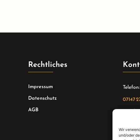
Rechtliches
Kont
Impressum
Telefon:
Datenschutz
07147 2
AGB
Email:
sekreta
Wir verwend
Adresse
und/oder da