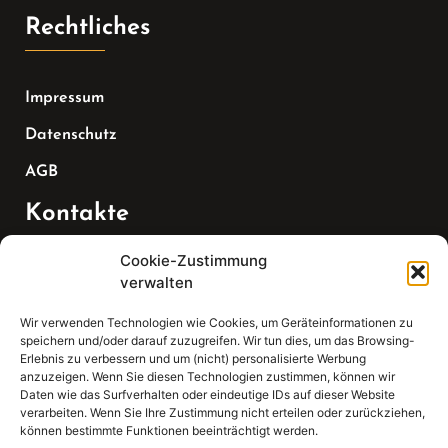
Rechtliches
Impressum
Datenschutz
AGB
Kontakte
Cookie-Zustimmung
Telefon:
verwalten
07147 270 3349
Wir verwenden Technologien wie Cookies, um Geräteinformationen zu
speichern und/oder darauf zuzugreifen. Wir tun dies, um das Browsing-
Email:
Erlebnis zu verbessern und um (nicht) personalisierte Werbung
anzuzeigen. Wenn Sie diesen Technologien zustimmen, können wir
Daten wie das Surfverhalten oder eindeutige IDs auf dieser Website
sekretariat(at)gleis4-seminarzentrum.com
verarbeiten. Wenn Sie Ihre Zustimmung nicht erteilen oder zurückziehen,
können bestimmte Funktionen beeinträchtigt werden.
Adresse: