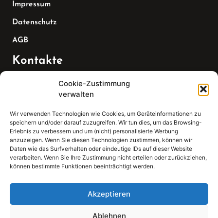
Impressum
Datenschutz
AGB
Kontakte
Cookie-Zustimmung
Telefon:
verwalten
07147 270 3349
Wir verwenden Technologien wie Cookies, um Geräteinformationen zu
speichern und/oder darauf zuzugreifen. Wir tun dies, um das Browsing-
Email:
Erlebnis zu verbessern und um (nicht) personalisierte Werbung
anzuzeigen. Wenn Sie diesen Technologien zustimmen, können wir
Daten wie das Surfverhalten oder eindeutige IDs auf dieser Website
sekretariat(at)gleis4-seminarzentrum.com
verarbeiten. Wenn Sie Ihre Zustimmung nicht erteilen oder zurückziehen,
können bestimmte Funktionen beeinträchtigt werden.
Adresse:
Bahnhofstraße 21, 74343 Sachsenheim
Akzeptieren
Ablehnen