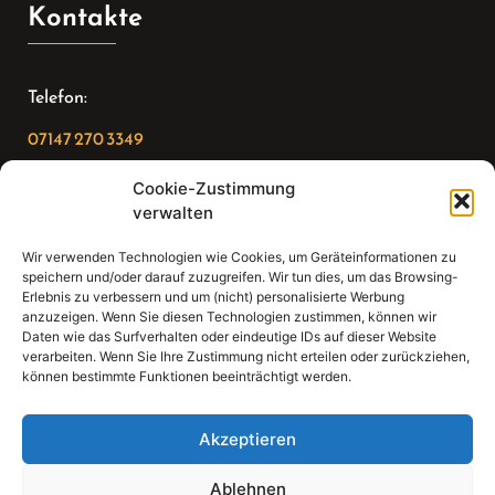
Kontakte
Telefon:
07147 270 3349
Email:
Cookie-Zustimmung
verwalten
sekretariat(at)gleis4-seminarzentrum.com
Wir verwenden Technologien wie Cookies, um Geräteinformationen zu
Adresse:
speichern und/oder darauf zuzugreifen. Wir tun dies, um das Browsing-
Erlebnis zu verbessern und um (nicht) personalisierte Werbung
Bahnhofstraße 21, 74343 Sachsenheim
anzuzeigen. Wenn Sie diesen Technologien zustimmen, können wir
Daten wie das Surfverhalten oder eindeutige IDs auf dieser Website
verarbeiten. Wenn Sie Ihre Zustimmung nicht erteilen oder zurückziehen,
können bestimmte Funktionen beeinträchtigt werden.
Akzeptieren
Sear
Search
for:
Ablehnen