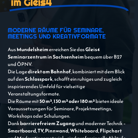
im Gleis4
MODERNE RÄUME FÜR SEMINARE,
MEETINGS UND KREATIVFORMATE
Aus
Mundelsheim
erreichen Sie das
Gleis4
Seminarzentrum in Sachsenheim
bequem über B27
und ÖPNV.
Die Lage
direkt am Bahnhof
, kombiniert mit dem Blick
auf den
Schlosspark
, schafft ein ruhiges und zugleich
inspirierendes Umfeld für vielseitige
Veranstaltungsformate.
Die Räume mit
50 m², 130 m² oder 180 m²
bieten ideale
Voraussetzungen für Seminare, Projektmeetings,
Workshops oder Schulungen.
Dank
barrierefreiem Zugang
und moderner Technik –
Smartboard, TV, Pinnwand, Whiteboard, Flipchart