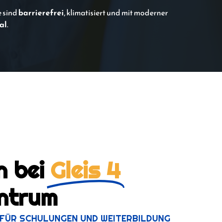
e sind
barrierefrei
, klimatisiert und mit moderner
al
.
n bei
Gleis 4
ntrum
 FÜR SCHULUNGEN UND WEITERBILDUNG