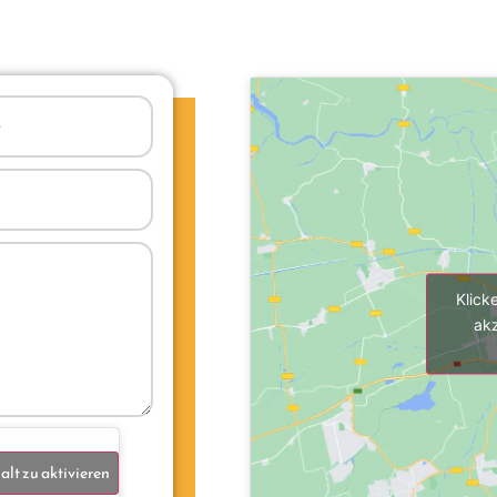
Klick
akz
alt zu aktivieren