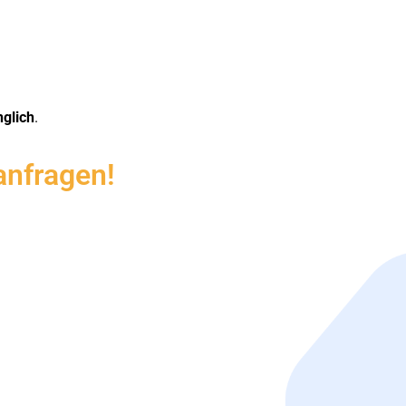
nglich
.
anfragen!