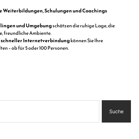
le Weiterbildungen, Schulungen und Coachings
Illingen und Umgebung
schätzen die ruhige Lage, die
e, freundliche Ambiente.
d
schneller Internetverbindung
können Sie Ihre
ten – ob für 5 oder 100 Personen.
Suche