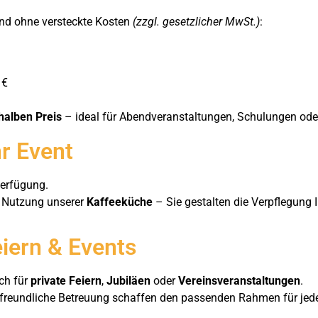
 und ohne versteckte Kosten
(zzgl. gesetzlicher MwSt.)
:
 €
halben Preis
– ideal für Abendveranstaltungen, Schulungen oder
hr Event
 Verfügung.
 Nutzung unserer
Kaffeeküche
– Sie gestalten die Verpflegung I
eiern & Events
ch für
private Feiern
,
Jubiläen
oder
Vereinsveranstaltungen
.
e freundliche Betreuung schaffen den passenden Rahmen für jede