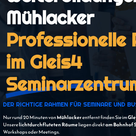
Mühlacker
Professionelle
im Gleis4
Seminarzentru
DER RICHTIGE RAHMEN FÜR SEMINARE UND B
Nur rund 20 Minuten von
Mühlacker
entfernt finden Sie im
Gle
Unsere
lichtdurchfluteten Räume
liegen direkt
am Bahnhof 
Workshops oder Meetings.