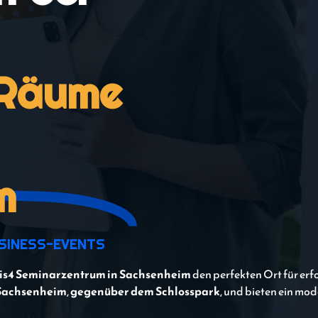
 Räume
m
USINESS-EVENTS
is4 Seminarzentrum in Sachsenheim
den perfekten Ort für erf
Sachsenheim
,
gegenüber dem Schlosspark
, und bieten ein mo