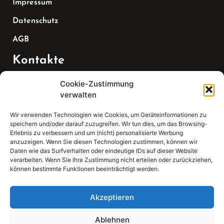
Impressum
Datenschutz
AGB
Kontakte
Cookie-Zustimmung
Telefon:
verwalten
07147 270 3349
Wir verwenden Technologien wie Cookies, um Geräteinformationen zu
speichern und/oder darauf zuzugreifen. Wir tun dies, um das Browsing-
Email:
Erlebnis zu verbessern und um (nicht) personalisierte Werbung
anzuzeigen. Wenn Sie diesen Technologien zustimmen, können wir
Daten wie das Surfverhalten oder eindeutige IDs auf dieser Website
sekretariat(at)gleis4-seminarzentrum.com
verarbeiten. Wenn Sie Ihre Zustimmung nicht erteilen oder zurückziehen,
können bestimmte Funktionen beeinträchtigt werden.
Adresse:
Bahnhofstraße 21, 74343 Sachsenheim
Akzeptieren
Ablehnen