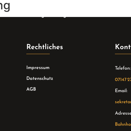
ng
Weiterbildung
Logistik und Arbeitsschutz
Ers
Rechtliches
Kont
Impressum
Telefon:
Datenschutz
07147 2
AGB
Email:
sekreta
Adresse
Bahnhof