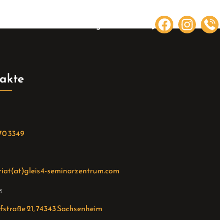
te Hilfe
Raumvermietung
akte
70 3349
riat(at)gleis4-seminarzentrum.com
:
straße 21, 74343 Sachsenheim