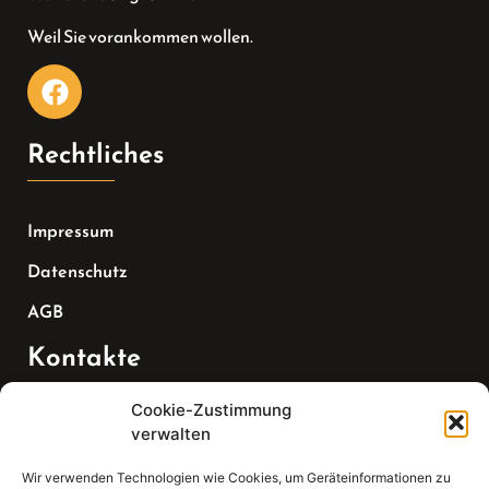
Weil Sie vorankommen wollen.
Rechtliches
Impressum
Datenschutz
AGB
Kontakte
Cookie-Zustimmung
Telefon:
verwalten
07147 270 3349
Wir verwenden Technologien wie Cookies, um Geräteinformationen zu