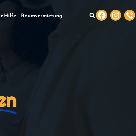
te Hilfe
Raumvermietung
en