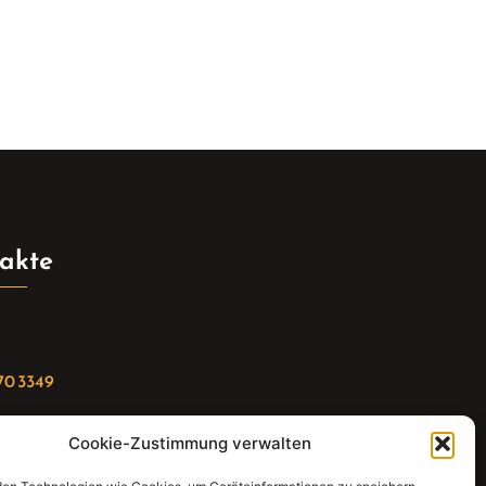
akte
70 3349
Cookie-Zustimmung verwalten
riat(at)gleis4-seminarzentrum.com