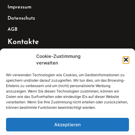
Impressum
Datenschutz
AGB
Kontakte
Cookie-Zustimmung
Telefon:
verwalten
07147 270 3349
Wir verwenden Technologien wie Cookies, um Geräteinformationen zu
speichern und/oder darauf zuzugreifen. Wir tun dies, um das Browsing-
Email:
Erlebnis zu verbessern und um (nicht) personalisierte Werbung
anzuzeigen. Wenn Sie diesen Technologien zustimmen, können wir
Daten wie das Surfverhalten oder eindeutige IDs auf dieser Website
sekretariat(at)gleis4-seminarzentrum.com
verarbeiten. Wenn Sie Ihre Zustimmung nicht erteilen oder zurückziehen,
können bestimmte Funktionen beeinträchtigt werden.
Adresse:
Bahnhofstraße 21, 74343 Sachsenheim
Akzeptieren