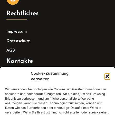
Rechtliches
Impressum
Datenschutz
AGB
Kontakte
Cookie-Zustimmung
Telefon:
verwalten
07147 270 3349
Wir verwenden Technologien wie Cookies, um Geräteinformationen zu
speichern und/oder darauf zuzugreifen. Wir tun dies, um das Browsing-
Email:
Erlebnis zu verbessern und um (nicht) personalisierte Werbung
anzuzeigen. Wenn Sie diesen Technologien zustimmen, können wir
Daten wie das Surfverhalten oder eindeutige IDs auf dieser Website
sekretariat(at)gleis4-seminarzentrum.com
verarbeiten. Wenn Sie Ihre Zustimmung nicht erteilen oder zurückziehen,