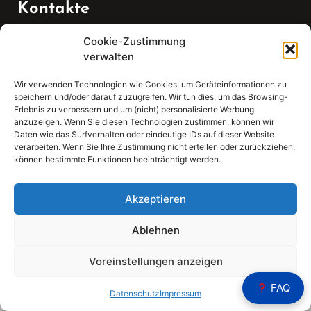
Kontakte
Cookie-Zustimmung
Telefon:
verwalten
07147 270 3349
Wir verwenden Technologien wie Cookies, um Geräteinformationen zu
speichern und/oder darauf zuzugreifen. Wir tun dies, um das Browsing-
Email:
Erlebnis zu verbessern und um (nicht) personalisierte Werbung
anzuzeigen. Wenn Sie diesen Technologien zustimmen, können wir
Daten wie das Surfverhalten oder eindeutige IDs auf dieser Website
sekretariat(at)gleis4-seminarzentrum.com
verarbeiten. Wenn Sie Ihre Zustimmung nicht erteilen oder zurückziehen,
können bestimmte Funktionen beeinträchtigt werden.
Adresse:
Bahnhofstraße 21, 74343 Sachsenheim
Akzeptieren
Ablehnen
Voreinstellungen anzeigen
Sear
FAQ
Search
Datenschutz
Impressum
for: