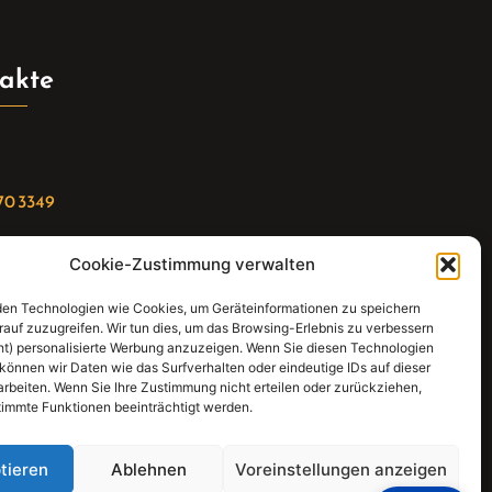
akte
70 3349
Cookie-Zustimmung verwalten
riat(at)gleis4-seminarzentrum.com
en Technologien wie Cookies, um Geräteinformationen zu speichern
:
rauf zuzugreifen. Wir tun dies, um das Browsing-Erlebnis zu verbessern
ht) personalisierte Werbung anzuzeigen. Wenn Sie diesen Technologien
straße 21, 74343 Sachsenheim
können wir Daten wie das Surfverhalten oder eindeutige IDs auf dieser
arbeiten. Wenn Sie Ihre Zustimmung nicht erteilen oder zurückziehen,
immte Funktionen beeinträchtigt werden.
tieren
Ablehnen
Voreinstellungen anzeigen