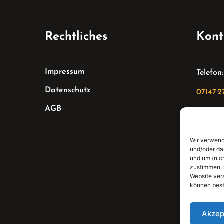
Rechtliches
Kont
Impressum
Telefon:
Datenschutz
07147 2
AGB
Email:
sekreta
Wir verwend
Adresse
und/oder da
und um (nic
Bahnhof
zustimmen, 
Website ver
können best
Akzep