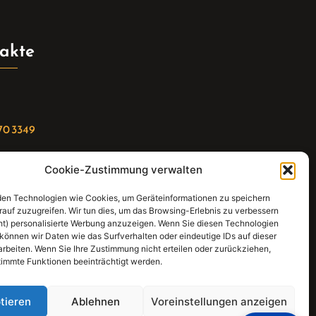
akte
70 3349
Cookie-Zustimmung verwalten
riat(at)gleis4-seminarzentrum.com
en Technologien wie Cookies, um Geräteinformationen zu speichern
:
rauf zuzugreifen. Wir tun dies, um das Browsing-Erlebnis zu verbessern
ht) personalisierte Werbung anzuzeigen. Wenn Sie diesen Technologien
straße 21, 74343 Sachsenheim
können wir Daten wie das Surfverhalten oder eindeutige IDs auf dieser
arbeiten. Wenn Sie Ihre Zustimmung nicht erteilen oder zurückziehen,
immte Funktionen beeinträchtigt werden.
tieren
Ablehnen
Voreinstellungen anzeigen