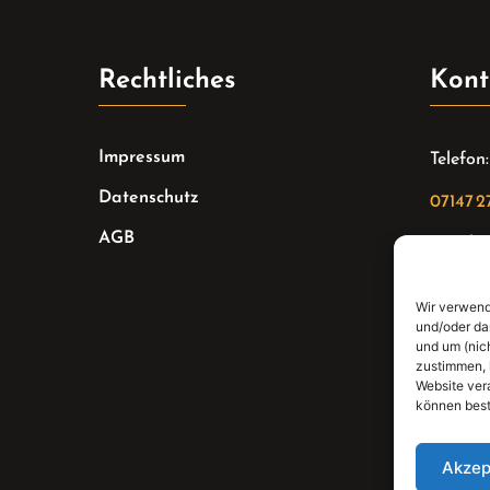
Rechtliches
Kont
Impressum
Telefon:
Datenschutz
07147 2
AGB
Email:
sekreta
Wir verwend
Adresse
und/oder da
und um (nic
Bahnhof
zustimmen, 
Website ver
können best
Akzep