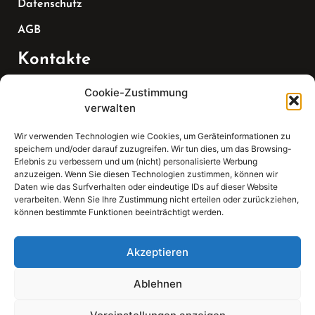
Datenschutz
AGB
Kontakte
Cookie-Zustimmung
Telefon:
verwalten
07147 270 3349
Wir verwenden Technologien wie Cookies, um Geräteinformationen zu
speichern und/oder darauf zuzugreifen. Wir tun dies, um das Browsing-
Email:
Erlebnis zu verbessern und um (nicht) personalisierte Werbung
anzuzeigen. Wenn Sie diesen Technologien zustimmen, können wir
Daten wie das Surfverhalten oder eindeutige IDs auf dieser Website
sekretariat(at)gleis4-seminarzentrum.com
verarbeiten. Wenn Sie Ihre Zustimmung nicht erteilen oder zurückziehen,
können bestimmte Funktionen beeinträchtigt werden.
Adresse:
Bahnhofstraße 21, 74343 Sachsenheim
Akzeptieren
Ablehnen