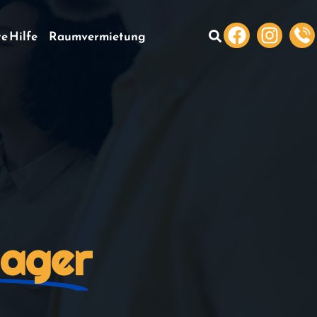
te Hilfe
Raumvermietung
nager