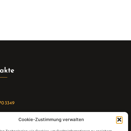
akte
70 3349
Cookie-Zustimmung verwalten
riat(at)gleis4-seminarzentrum.com