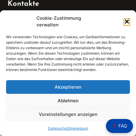
Kontakte
Cookie-Zustimmung
Telefon:
verwalten
07147 270 3349
Wir verwenden Technologien wie Cookies, um Geräteinformationen zu
speichern und/oder darauf zuzugreifen. Wir tun dies, um das Browsing-
Email:
Erlebnis zu verbessern und um (nicht) personalisierte Werbung
anzuzeigen. Wenn Sie diesen Technologien zustimmen, können wir
Daten wie das Surfverhalten oder eindeutige IDs auf dieser Website
sekretariat(at)gleis4-seminarzentrum.com
verarbeiten. Wenn Sie Ihre Zustimmung nicht erteilen oder zurückziehen,
können bestimmte Funktionen beeinträchtigt werden.
Adresse:
Bahnhofstraße 21, 74343 Sachsenheim
Akzeptieren
Ablehnen
Voreinstellungen anzeigen
Sear
FAQ
Search
Datenschutz
Impressum
for: