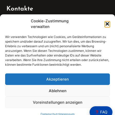
Kontakte
Cookie-Zustimmung
Telefon:
verwalten
07147 270 3349
Wir verwenden Technologien wie Cookies, um Geräteinformationen zu
speichern und/oder darauf zuzugreifen. Wir tun dies, um das Browsing-
Email:
Erlebnis zu verbessern und um (nicht) personalisierte Werbung
anzuzeigen. Wenn Sie diesen Technologien zustimmen, können wir
Daten wie das Surfverhalten oder eindeutige IDs auf dieser Website
sekretariat(at)gleis4-seminarzentrum.com
verarbeiten. Wenn Sie Ihre Zustimmung nicht erteilen oder zurückziehen,
können bestimmte Funktionen beeinträchtigt werden.
Adresse:
Bahnhofstraße 21, 74343 Sachsenheim
Akzeptieren
Ablehnen
Voreinstellungen anzeigen
Sear
FAQ
Search
Datenschutz
Impressum