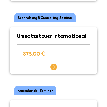
Buchhaltung & Controlling
,
Seminar
Umsatzsteuer International
875,00
€
Außenhandel
,
Seminar