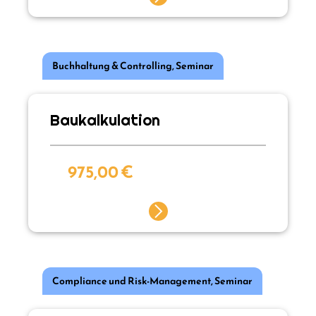
Buchhaltung & Controlling
,
Seminar
Baukalkulation
975,00
€
Compliance und Risk-Management
,
Seminar